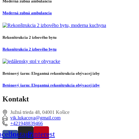
Moderná zubná ambulancia
Moderná zubná ambulancia
Rekonštrukcia 2 izbového bytu
Rekonštrukcia 2 izbového bytu
Betónový šarm: Elegantná rekonštrukcia obývacej izby
Betónový šarm: Elegantná rekonštrukcia obývacej izby
Kontakt
Južná trieda 48, 04001 Košice
vik.lukacova@gmail.com
+421948839466
acebook-
Instagram
Pinterest