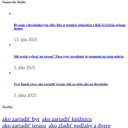
Najnovšie články
Bývanie s dovolenkovým vibe: Ako si preniesť atmosféru z Bali či Grécka priamo
domov
13. júla 2025
Aké svetlo vybrať na terasu? Tieto typy osvetlenia ju premenia na oázu pokoja
2. júla 2025
Tvoj kúsok raja: ako zariadiť terasu, kde sa cítite ako na dovolenke
5. júna 2025
Značky
ako zariadiť byt
ako zariadiť knižnicu
ako zariadiť terasu
ako zladiť podlahy a dvere