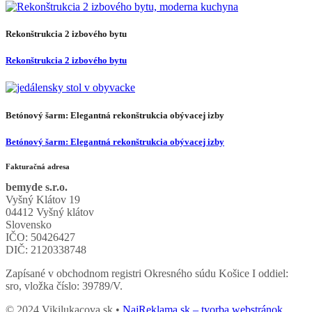
Rekonštrukcia 2 izbového bytu
Rekonštrukcia 2 izbového bytu
Betónový šarm: Elegantná rekonštrukcia obývacej izby
Betónový šarm: Elegantná rekonštrukcia obývacej izby
Fakturačná adresa
bemyde s.r.o.
Vyšný Klátov 19
04412 Vyšný klátov
Slovensko
IČO: 50426427
DIČ: 2120338748
Zapísané v obchodnom registri Okresného súdu Košice I oddiel:
sro, vložka číslo: 39789/V.
© 2024 Vikilukacova.sk •
NajReklama.sk – tvorba webstránok