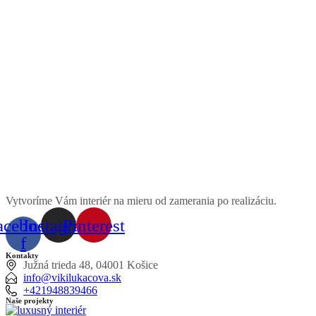
Vytvoríme Vám interiér na mieru od zamerania po realizáciu.
acebook-
Instagram
Pinterest
f
Kontakty
Južná trieda 48, 04001 Košice
info@vikilukacova.sk
+421948839466
Naše projekty