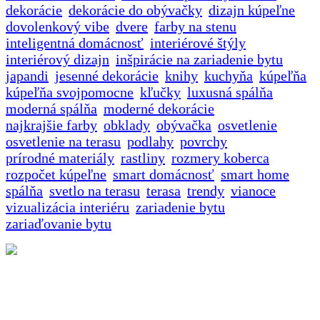
dekorácie
dekorácie do obývačky
dizajn kúpeľne
dovolenkový vibe
dvere
farby na stenu
inteligentná domácnosť
interiérové štýly
interiérový dizajn
inšpirácie na zariadenie bytu
japandi
jesenné dekorácie
knihy
kuchyňa
kúpeľňa
kúpeľňa svojpomocne
kľučky
luxusná spálňa
moderná spálňa
moderné dekorácie
najkrajšie farby
obklady
obývačka
osvetlenie
osvetlenie na terasu
podlahy
povrchy
prírodné materiály
rastliny
rozmery koberca
rozpočet kúpeľne
smart domácnosť
smart home
spálňa
svetlo na terasu
terasa
trendy
vianoce
vizualizácia interiéru
zariadenie bytu
zariaďovanie bytu