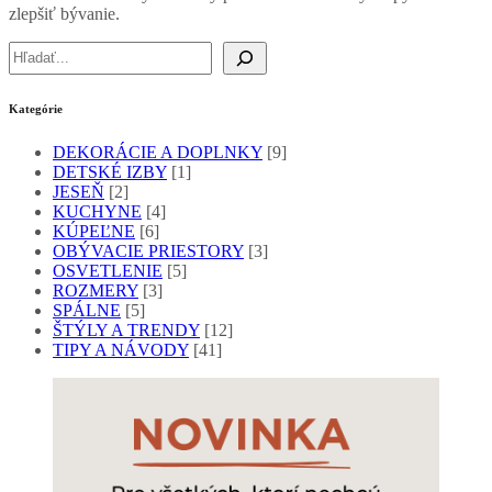
zlepšiť bývanie.
Hľadať
Kategórie
DEKORÁCIE A DOPLNKY
[9]
DETSKÉ IZBY
[1]
JESEŇ
[2]
KUCHYNE
[4]
KÚPEĽNE
[6]
OBÝVACIE PRIESTORY
[3]
OSVETLENIE
[5]
ROZMERY
[3]
SPÁLNE
[5]
ŠTÝLY A TRENDY
[12]
TIPY A NÁVODY
[41]