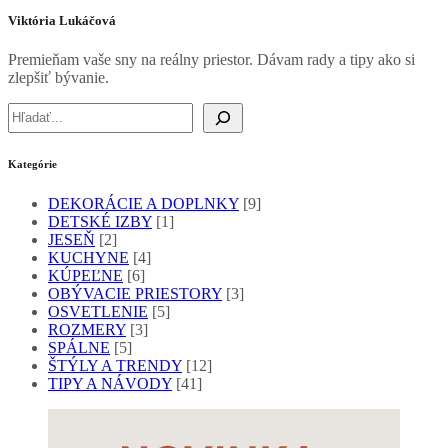
Viktória Lukáčová
Premieňam vaše sny na reálny priestor. Dávam rady a tipy ako si
zlepšiť bývanie.
Hľadať
Kategórie
DEKORÁCIE A DOPLNKY
[9]
DETSKÉ IZBY
[1]
JESEŇ
[2]
KUCHYNE
[4]
KÚPEĽNE
[6]
OBÝVACIE PRIESTORY
[3]
OSVETLENIE
[5]
ROZMERY
[3]
SPÁLNE
[5]
ŠTÝLY A TRENDY
[12]
TIPY A NÁVODY
[41]