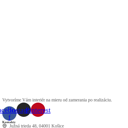
Vytvoríme Vám interiér na mieru od zamerania po realizáciu.
acebook-
Instagram
Pinterest
f
Kontakty
Južná trieda 48, 04001 Košice