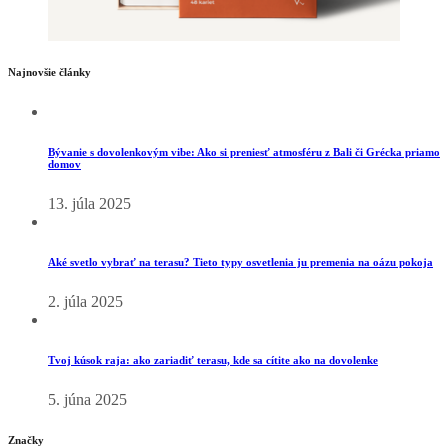
Najnovšie články
Bývanie s dovolenkovým vibe: Ako si preniesť atmosféru z Bali či Grécka priamo
domov
13. júla 2025
Aké svetlo vybrať na terasu? Tieto typy osvetlenia ju premenia na oázu pokoja
2. júla 2025
Tvoj kúsok raja: ako zariadiť terasu, kde sa cítite ako na dovolenke
5. júna 2025
Značky