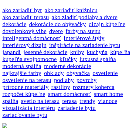
ako zariadiť byt
ako zariadiť knižnicu
ako zariadiť terasu
ako zladiť podlahy a dvere
dekorácie
dekorácie do obývačky
dizajn kúpeľne
dovolenkový vibe
dvere
farby na stenu
inteligentná domácnosť
interiérové štýly
interiérový dizajn
inšpirácie na zariadenie bytu
japandi
jesenné dekorácie
knihy
kuchyňa
kúpeľňa
kúpeľňa svojpomocne
kľučky
luxusná spálňa
moderná spálňa
moderné dekorácie
najkrajšie farby
obklady
obývačka
osvetlenie
osvetlenie na terasu
podlahy
povrchy
prírodné materiály
rastliny
rozmery koberca
rozpočet kúpeľne
smart domácnosť
smart home
spálňa
svetlo na terasu
terasa
trendy
vianoce
vizualizácia interiéru
zariadenie bytu
zariaďovanie bytu