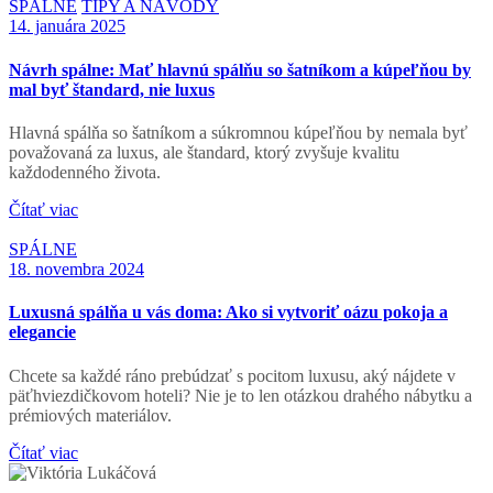
SPÁLNE
TIPY A NÁVODY
14. januára 2025
Návrh spálne: Mať hlavnú spálňu so šatníkom a kúpeľňou by
mal byť štandard, nie luxus
Hlavná spálňa so šatníkom a súkromnou kúpeľňou by nemala byť
považovaná za luxus, ale štandard, ktorý zvyšuje kvalitu
každodenného života.
Čítať viac
SPÁLNE
18. novembra 2024
Luxusná spálňa u vás doma: Ako si vytvoriť oázu pokoja a
elegancie
Chcete sa každé ráno prebúdzať s pocitom luxusu, aký nájdete v
päťhviezdičkovom hoteli? Nie je to len otázkou drahého nábytku a
prémiových materiálov.
Čítať viac