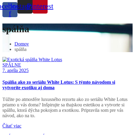
acebook-
Instagram
Pinterest
f
spálňa
Domov
spálňa
SPÁLNE
7. apríla 2025
Spálňa ako zo seriálu White Lotus: S týmto návodom si
vytvoríte exotiku aj doma
Túžite po atmosfére luxusného rezortu ako zo seriálu White Lotus
priamo u vás doma? Inšpirujte sa thajskou estetikou a vytvorte si
spálňu, ktorá dýcha pokojom a exotikou. Pripravila som pre vás
návod, ako na to.
Čítať viac