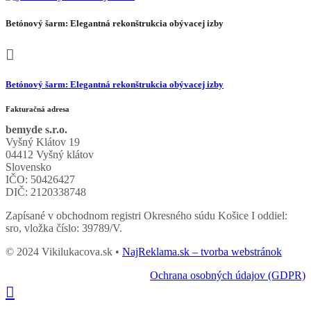
Betónový šarm: Elegantná rekonštrukcia obývacej izby
Betónový šarm: Elegantná rekonštrukcia obývacej izby
Fakturačná adresa
bemyde s.r.o.
Vyšný Klátov 19
04412 Vyšný klátov
Slovensko
IČO: 50426427
DIČ: 2120338748
Zapísané v obchodnom registri Okresného súdu Košice I oddiel:
sro, vložka číslo: 39789/V.
© 2024 Vikilukacova.sk •
NajReklama.sk – tvorba webstránok
Ochrana osobných údajov (GDPR)