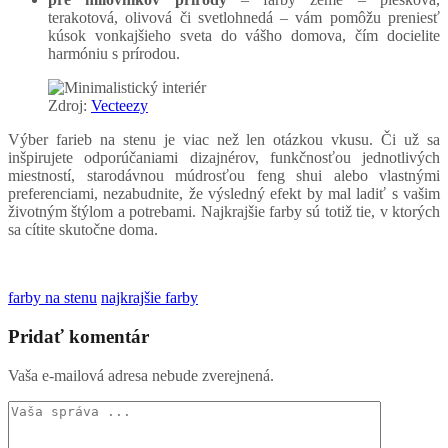
terakotová, olivová či svetlohnedá – vám pomôžu preniesť
kúsok vonkajšieho sveta do vášho domova, čím docielite
harmóniu s prírodou.
Zdroj:
Vecteezy
Výber farieb na stenu je viac než len otázkou vkusu. Či už sa
inšpirujete odporúčaniami dizajnérov, funkčnosťou jednotlivých
miestností, starodávnou múdrosťou feng shui alebo vlastnými
preferenciami, nezabudnite, že výsledný efekt by mal ladiť s vašim
životným štýlom a potrebami. Najkrajšie farby sú totiž tie, v ktorých
sa cítite skutočne doma.
farby na stenu
najkrajšie farby
Pridať komentár
Vaša e-mailová adresa nebude zverejnená.