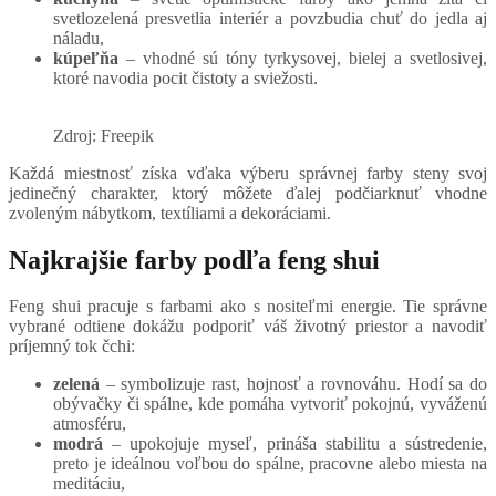
svetlozelená presvetlia interiér a povzbudia chuť do jedla aj
náladu,
kúpeľňa
– vhodné sú tóny tyrkysovej, bielej a svetlosivej,
ktoré navodia pocit čistoty a sviežosti.
Zdroj: Freepik
Každá miestnosť získa vďaka výberu správnej farby steny svoj
jedinečný charakter, ktorý môžete ďalej podčiarknuť vhodne
zvoleným nábytkom, textíliami a dekoráciami.
Najkrajšie farby podľa feng shui
Feng shui pracuje s farbami ako s nositeľmi energie. Tie správne
vybrané odtiene dokážu podporiť váš životný priestor a navodiť
príjemný tok čchi:
zelená
– symbolizuje rast, hojnosť a rovnováhu. Hodí sa do
obývačky či spálne, kde pomáha vytvoriť pokojnú, vyváženú
atmosféru,
modrá
– upokojuje myseľ, prináša stabilitu a sústredenie,
preto je ideálnou voľbou do spálne, pracovne alebo miesta na
meditáciu,