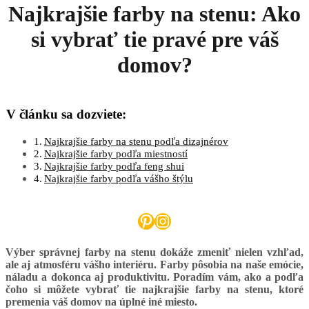
Najkrajšie farby na stenu: Ako
si vybrať tie pravé pre váš
domov?
V článku sa dozviete:
Najkrajšie farby na stenu podľa dizajnérov
Najkrajšie farby podľa miestností
Najkrajšie farby podľa feng shui
Najkrajšie farby podľa vášho štýlu
Pinterest
Instagram
Výber správnej farby na stenu dokáže zmeniť nielen vzhľad,
ale aj atmosféru vášho interiéru. Farby pôsobia na naše emócie,
náladu a dokonca aj produktivitu. Poradím vám, ako a podľa
čoho si môžete vybrať tie najkrajšie farby na stenu, ktoré
premenia váš domov na úplné iné miesto.