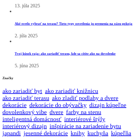
13. júla 2025
Aké svetlo vybrať na terasu? Tieto typy osvetlenia ju premenia na oázu pokoja
2. júla 2025
Tvoj kúsok raja: ako zariadiť terasu, kde sa cítite ako na dovolenke
5. júna 2025
Značky
ako zariadiť byt
ako zariadiť knižnicu
ako zariadiť terasu
ako zladiť podlahy a dvere
dekorácie
dekorácie do obývačky
dizajn kúpeľne
dovolenkový vibe
dvere
farby na stenu
inteligentná domácnosť
interiérové štýly
interiérový dizajn
inšpirácie na zariadenie bytu
japandi
jesenné dekorácie
knihy
kuchyňa
kúpeľňa