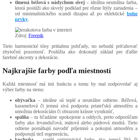
tlmená béžová s nádychom sivej
– ideálna neutrálna farba,
ktorá poslúži ako skvelý podklad pre rôzne štýly zariadenia –
od minimalistického scandi dizajnu až po eklektické
boho
prvky
.
Zdroj:
Freepik
Tieto harmonické tóny pritiahnu pohľady, no nebudú priťahovať
zbytočnú pozornosť. Poslúžia ako dokonalý základ pre ďalšie
farebné akcenty a dekorácie.
Najkrajšie farby podľa miestností
Každá miestnosť má inú funkciu a tomu by mal zodpovedať aj
výber farby na stenu:
obývačka
– ideálne sú teplé a neutrálne odtiene. Béžová,
karamelová či jemná sivá podporia priateľskú atmosféru a
umožnia dekoráciám či obrazom krásne vyniknúť,
spálňa
– tu hľadáme upokojenie a oddych, preto odporúčam
farby ako levanduľová, mätová alebo púdrová modrá. Tieto
odtiene pomáhajú navodiť príjemnú a pokojnú atmosféru a
podporujú tiež regeneráciu,
kuchyňa
– svetlé optimistické farby ako jemná žltá či