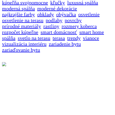
kúpeľňa svojpomocne
kľučky
luxusná spálňa
moderná spálňa
moderné dekorácie
najkrajšie farby
obklady
obývačka
osvetlenie
osvetlenie na terasu
podlahy
povrchy
prírodné materiály
rastliny
rozmery koberca
rozpočet kúpeľne
smart domácnosť
smart home
spálňa
svetlo na terasu
terasa
trendy
vianoce
vizualizácia interiéru
zariadenie bytu
zariaďovanie bytu