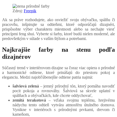
Zdroj:
Freepik
Ak sa práve rozhodujete, ako osviežiť svoju obývačku, spálňu či
pracovňu, inšpirujte sa odtieňmi, ktoré odporúčajú dizajnéri,
prispôsobte výber charakteru miestnosti alebo sa nechajte viesť
princípmi feng shui. Vyberte si farby, ktoré budú nielen moderné, ale
predovšetkým v súlade s vaším štýlom a potrebami.
Najkrajšie farby na stenu podľa
dizajnérov
Súčasný trend v interiérovom dizajne sa čoraz viac opiera o prírodné
a harmonické odtiene, ktoré prinášajú do priestoru pokoj a
eleganciu. Medzi najobľúbenejšie odtiene patria najmä:
šalviová zelená
– jemný prírodný tón, ktorý pomáha navodiť
pocit pokoja a rovnováhy. Šalviová sa skvele uplatní v
spálňach a obývačkách, kde chcete oddychovať,
zemitá terakotová
– vďaka svojmu teplému, hrejivému
nádychu tento odtieň vytvára atmosféru útulného domova.
Vynikne v interiéroch s prírodnými prvkami, drevom či
kameňom,