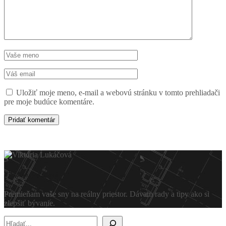
Uložiť moje meno, e-mail a webovú stránku v tomto prehliadači
pre moje budúce komentáre.
Viktória Lukáčová
Premieňam vaše sny na reálny priestor. Dávam rady a tipy ako si
zlepšiť bývanie.
Hľadať