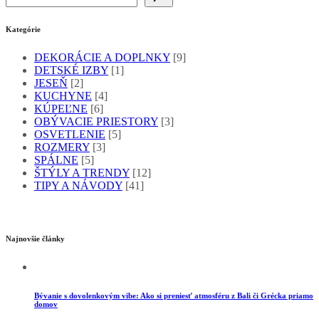
Kategórie
DEKORÁCIE A DOPLNKY
[9]
DETSKÉ IZBY
[1]
JESEŇ
[2]
KUCHYNE
[4]
KÚPEĽNE
[6]
OBÝVACIE PRIESTORY
[3]
OSVETLENIE
[5]
ROZMERY
[3]
SPÁLNE
[5]
ŠTÝLY A TRENDY
[12]
TIPY A NÁVODY
[41]
Najnovšie články
Bývanie s dovolenkovým vibe: Ako si preniesť atmosféru z Bali či Grécka priamo
domov