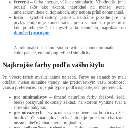
červená
– farba energie, vášne a stimulácie. Vhodnejšie je ju
použiť skôr ako akcent, napríklad na menšej stene,
umeleckom diele či doplnkoch, aby nebola príliš dominantná,
biela
– symbol čistoty, jasnosti, neutrálne pozadie pre iné
prvky. Podporuje koncentráciu, preto sa hodí do priestorov,
kde potrebujete čistú myseľ a koncentráciu, napríklad do
domácej pracovne
.
A minimalist fashion studio with a monochromatic
color palette, embodying refined simplicity.
Najkrajšie farby podľa vášho štýlu
Pri výbere farieb myslite najmä na seba. Farby na stenách by mali
odrážať nielen aktuálne trendy, ale predovšetkým vašu osobnosť,
vkus a preferencie. Tu je pár typov podľa najčastejších preferencií:
pre minimalistov
– tlmené neutrálne farby (béžová, šedá,
biela) poskytujú dokonalý základ, na ktorom vynikne tvar a
štruktúra nábytku,
pre odvážnych
– výrazné a sýte odtiene ako horčicovo žltá,
bordová či smaragdová zelená dodajú priestoru charizmu,
nezameniteľný charakter a originalitu,
pre milovníkov prírody
– farby zeme – piesková,