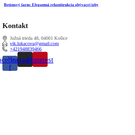
Betónový šarm: Elegantná rekonštrukcia obývacej izby
Kontakt
Južná trieda 48, 04001 Košice
vik.lukacova@gmail.com
+421948839466
acebook-
Instagram
Pinterest
f