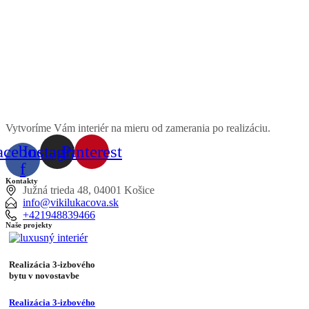
Vytvoríme Vám interiér na mieru od zamerania po realizáciu.
acebook-
Instagram
Pinterest
f
Kontakty
Južná trieda 48, 04001 Košice
info@vikilukacova.sk
+421948839466
Naše projekty
Realizácia 3-izbového
bytu v novostavbe
Realizácia 3-izbového