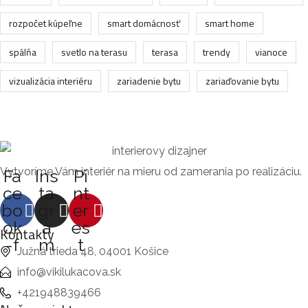
rozpočet kúpeľne
smart domácnosť
smart home
spálňa
svetlo na terasu
terasa
trendy
vianoce
vizualizácia interiéru
zariadenie bytu
zariaďovanie bytu
Vytvoríme Vám interiér na mieru od zamerania po realizáciu.
Fa
Ins
Pi
ce
ta
nt
bo
gr
er
ok
a
es
Kontakty
-f
m
t
Južná trieda 48, 04001 Košice
info@vikilukacova.sk
+421948839466