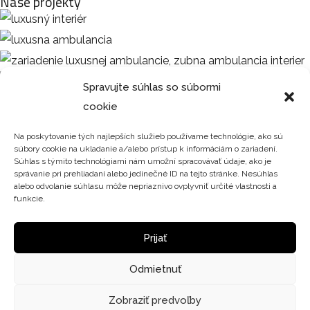
Naše projekty
Spravujte súhlas so súbormi
cookie
Fakturačná adresa
bemyde s.r.o.
Na poskytovanie tých najlepších služieb používame technológie, ako sú
súbory cookie na ukladanie a/alebo prístup k informáciám o zariadení.
Vyšný Klátov 19
Súhlas s týmito technológiami nám umožní spracovávať údaje, ako je
správanie pri prehliadaní alebo jedinečné ID na tejto stránke. Nesúhlas
04412 Vyšný klátov
alebo odvolanie súhlasu môže nepriaznivo ovplyvniť určité vlastnosti a
Slovensko
funkcie.
IČO: 50426427
Prijať
DIČ: 2120338748
Odmietnuť
Zapísané v obchodnom registri Okresného súdu Košice I
oddiel: sro, vložka číslo: 39789/V.
Zobraziť predvoľby