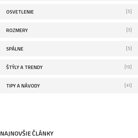
OSVETLENIE
[5]
ROZMERY
[3]
SPÁLNE
[5]
ŠTÝLY A TRENDY
[12]
TIPY A NÁVODY
[41]
NAJNOVŠIE ČLÁNKY