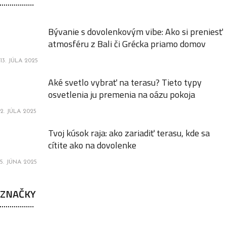
Bývanie s dovolenkovým vibe: Ako si preniesť
atmosféru z Bali či Grécka priamo domov
13. JÚLA 2025
Aké svetlo vybrať na terasu? Tieto typy
osvetlenia ju premenia na oázu pokoja
2. JÚLA 2025
Tvoj kúsok raja: ako zariadiť terasu, kde sa
cítite ako na dovolenke
5. JÚNA 2025
ZNAČKY