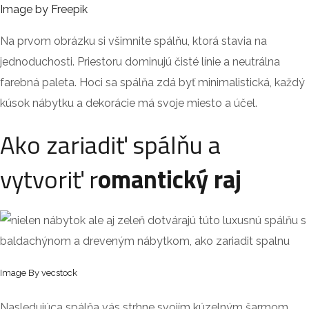
Image by Freepik
Na prvom obrázku si všimnite spálňu, ktorá stavia na
jednoduchosti. Priestoru dominujú čisté línie a neutrálna
farebná paleta. Hoci sa spálňa zdá byť minimalistická, každý
kúsok nábytku a dekorácie má svoje miesto a účel.
Ako zariadiť spálňu a
vytvoriť r
omantický raj
Image By vecstock
Nasledujúca spálňa vás strhne svojím kúzelným šarmom.