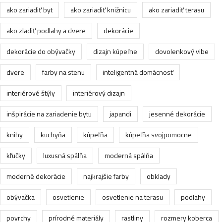
ako zariadiť byt
ako zariadiť knižnicu
ako zariadiť terasu
ako zladiť podlahy a dvere
dekorácie
dekorácie do obývačky
dizajn kúpeľne
dovolenkový vibe
dvere
farby na stenu
inteligentná domácnosť
interiérové štýly
interiérový dizajn
inšpirácie na zariadenie bytu
japandi
jesenné dekorácie
knihy
kuchyňa
kúpeľňa
kúpeľňa svojpomocne
kľučky
luxusná spálňa
moderná spálňa
moderné dekorácie
najkrajšie farby
obklady
obývačka
osvetlenie
osvetlenie na terasu
podlahy
povrchy
prírodné materiály
rastliny
rozmery koberca