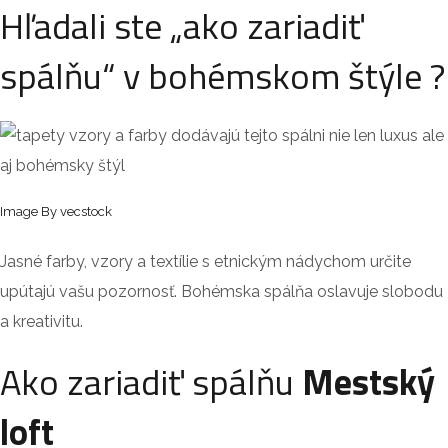
Hľadali ste „ako zariadiť
spálňu“ v bohémskom štýle ?
Image By vecstock
Jasné farby, vzory a textílie s etnickým nádychom určite
upútajú vašu pozornosť. Bohémska spálňa oslavuje slobodu
a kreativitu.
Ako zariadiť spálňu
Mestský
loft