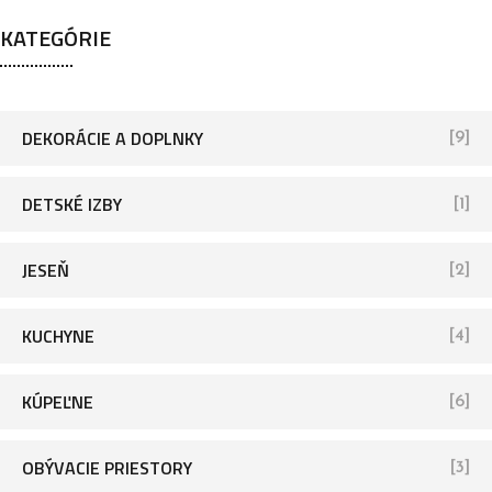
a
KATEGÓRIE
d
a
ť
DEKORÁCIE A DOPLNKY
[9]
DETSKÉ IZBY
[1]
JESEŇ
[2]
KUCHYNE
[4]
KÚPEĽNE
[6]
OBÝVACIE PRIESTORY
[3]