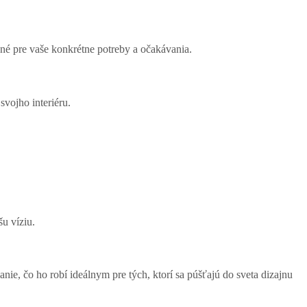
né pre vaše konkrétne potreby a očakávania.
svojho interiéru.
u víziu.
ie, čo ho robí ideálnym pre tých, ktorí sa púšťajú do sveta dizajnu