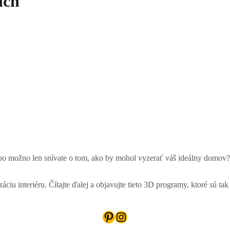
ích
Alebo možno len snívate o tom, ako by mohol vyzerať váš ideálny dom
ciu interiéru. Čítajte ďalej a objavujte tieto 3D programy, ktoré sú t
Pinterest
Instagram