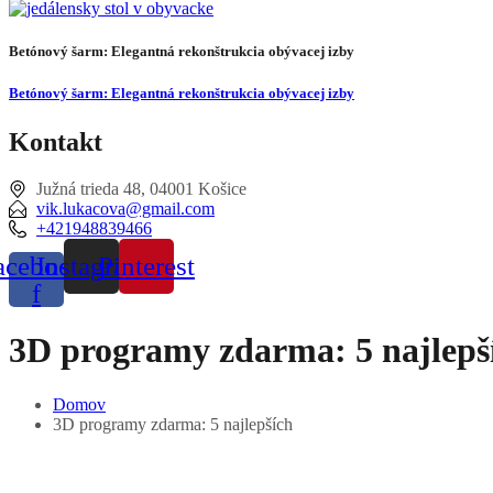
Betónový šarm: Elegantná rekonštrukcia obývacej izby
Betónový šarm: Elegantná rekonštrukcia obývacej izby
Kontakt
Južná trieda 48, 04001 Košice
vik.lukacova@gmail.com
+421948839466
acebook-
Instagram
Pinterest
f
3D programy zdarma: 5 najlepš
Domov
3D programy zdarma: 5 najlepších