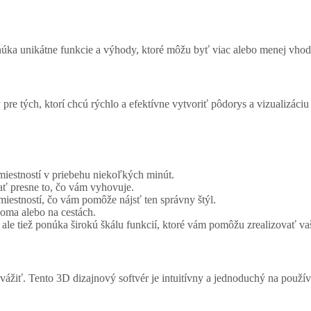
núka unikátne funkcie a výhody, ktoré môžu byť viac alebo menej vhod
pre tých, ktorí chcú rýchlo a efektívne vytvoriť pôdorys a vizualizáciu 
iestností v priebehu niekoľkých minút.
ať presne to, čo vám vyhovuje.
iestností, čo vám pomôže nájsť ten správny štýl.
doma alebo na cestách.
ale tiež ponúka širokú škálu funkcií, ktoré vám pomôžu zrealizovať vaš
žiť. Tento 3D dizajnový softvér je intuitívny a jednoduchý na používan