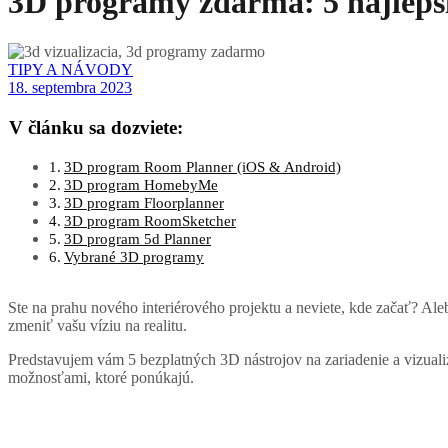
3D programy zdarma: 5 najlepš
TIPY A NÁVODY
18. septembra 2023
V článku sa dozviete:
3D program Room Planner (iOS & Android)
3D program HomebyMe
3D program Floorplanner
3D program RoomSketcher
3D program 5d Planner
Vybrané 3D programy
Ste na prahu nového interiérového projektu a neviete, kde začať? 
zmeniť vašu víziu na realitu.
Predstavujem vám 5 bezplatných 3D nástrojov na zariadenie a vizualizá
možnosťami, ktoré ponúkajú.