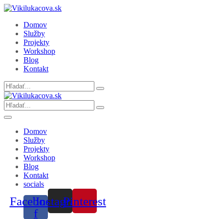
Domov
Služby
Projekty
Workshop
Blog
Kontakt
Search
for:
Search
for:
Domov
Služby
Projekty
Workshop
Blog
Kontakt
socials
Facebook-
Instagram
Pinterest
f