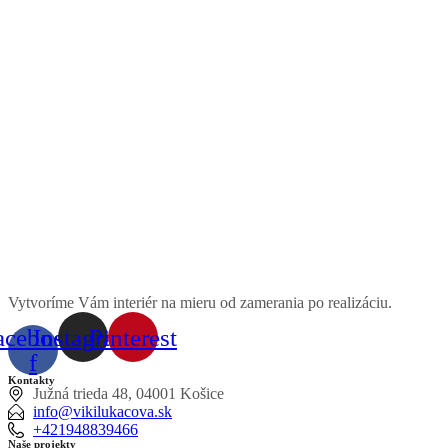
Vytvoríme Vám interiér na mieru od zamerania po realizáciu.
acebook-
Instagram
Pinterest
f
Kontakty
Južná trieda 48, 04001 Košice
info@vikilukacova.sk
+421948839466
Naše projekty