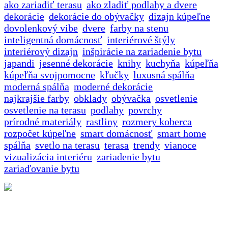
ako zariadiť terasu
ako zladiť podlahy a dvere
dekorácie
dekorácie do obývačky
dizajn kúpeľne
dovolenkový vibe
dvere
farby na stenu
inteligentná domácnosť
interiérové štýly
interiérový dizajn
inšpirácie na zariadenie bytu
japandi
jesenné dekorácie
knihy
kuchyňa
kúpeľňa
kúpeľňa svojpomocne
kľučky
luxusná spálňa
moderná spálňa
moderné dekorácie
najkrajšie farby
obklady
obývačka
osvetlenie
osvetlenie na terasu
podlahy
povrchy
prírodné materiály
rastliny
rozmery koberca
rozpočet kúpeľne
smart domácnosť
smart home
spálňa
svetlo na terasu
terasa
trendy
vianoce
vizualizácia interiéru
zariadenie bytu
zariaďovanie bytu