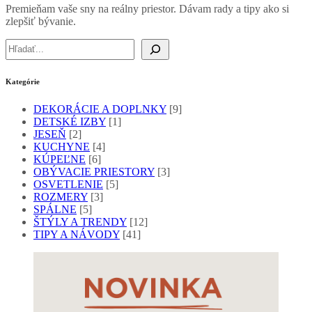
Premieňam vaše sny na reálny priestor. Dávam rady a tipy ako si
zlepšiť bývanie.
Hľadať
Kategórie
DEKORÁCIE A DOPLNKY
[9]
DETSKÉ IZBY
[1]
JESEŇ
[2]
KUCHYNE
[4]
KÚPEĽNE
[6]
OBÝVACIE PRIESTORY
[3]
OSVETLENIE
[5]
ROZMERY
[3]
SPÁLNE
[5]
ŠTÝLY A TRENDY
[12]
TIPY A NÁVODY
[41]