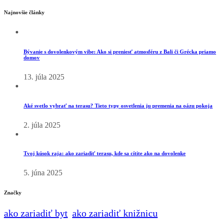
Najnovšie články
Bývanie s dovolenkovým vibe: Ako si preniesť atmosféru z Bali či Grécka priamo
domov
13. júla 2025
Aké svetlo vybrať na terasu? Tieto typy osvetlenia ju premenia na oázu pokoja
2. júla 2025
Tvoj kúsok raja: ako zariadiť terasu, kde sa cítite ako na dovolenke
5. júna 2025
Značky
ako zariadiť byt
ako zariadiť knižnicu