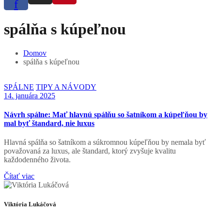
f
spálňa s kúpeľnou
Domov
spálňa s kúpeľnou
SPÁLNE
TIPY A NÁVODY
14. januára 2025
Návrh spálne: Mať hlavnú spálňu so šatníkom a kúpeľňou by
mal byť štandard, nie luxus
Hlavná spálňa so šatníkom a súkromnou kúpeľňou by nemala byť
považovaná za luxus, ale štandard, ktorý zvyšuje kvalitu
každodenného života.
Čítať viac
Viktória Lukáčová