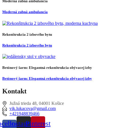
Moderná zubná ambulancia
Moderná zubná ambulancia
Rekonštrukcia 2 izbového bytu
Rekonštrukcia 2 izbového bytu
Betónový šarm: Elegantná rekonštrukcia obývacej izby
Betónový šarm: Elegantná rekonštrukcia obývacej izby
Kontakt
Južná trieda 48, 04001 Košice
vik.lukacova@gmail.com
+421948839466
acebook-
Instagram
Pinterest